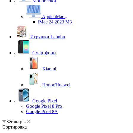
Моноблоки
Apple iMac
iMac 24 2023 M3
Игрушки Labubu
Смартфоны
Xiaomi
Honor/Huawei
Google Pixel
Google Pixel 8 Pro
Google Pixel 8A
Фильтр
Сортировка