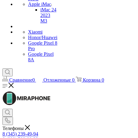
Apple iMac
iMac 24
2023
M3
Xiaomi
Honor/Huawei
Google Pixel 8
Pro
Google Pixel
8A
Сравнение
0
Отложенные
0
Корзина
0
Телефоны
8 (345) 239-49-94