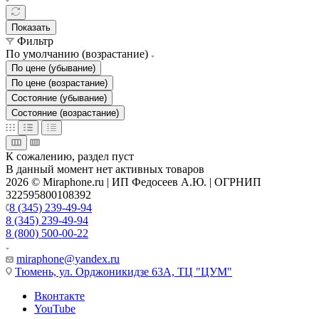
Показать
Фильтр
По умолчанию (возрастание)
По цене (убывание)
По цене (возрастание)
Состояние (убывание)
Состояние (возрастание)
К сожалению, раздел пуст
В данный момент нет активных товаров
2026 © Miraphone.ru | ИП Федосеев А.Ю. | ОГРНИП
322595800108392
8 (345) 239-49-94
8 (345) 239-49-94
8 (800) 500-00-22
miraphone@yandex.ru
Тюмень,
ул. Орджоникидзе 63А, ТЦ "ЦУМ"
Вконтакте
YouTube