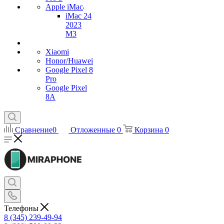
Apple iMac
iMac 24
2023
M3
Xiaomi
Honor/Huawei
Google Pixel 8
Pro
Google Pixel
8A
Сравнение
0
Отложенные
0
Корзина
0
Телефоны
8 (345) 239-49-94