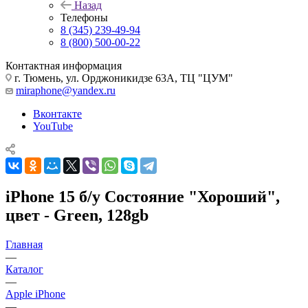
Назад
Телефоны
8 (345) 239-49-94
8 (800) 500-00-22
Контактная информация
г. Тюмень, ул. Орджоникидзе 63А, ТЦ "ЦУМ"
miraphone@yandex.ru
Вконтакте
YouTube
iPhone 15 б/у Состояние "Хороший",
цвет - Green, 128gb
Главная
—
Каталог
—
Apple iPhone
—