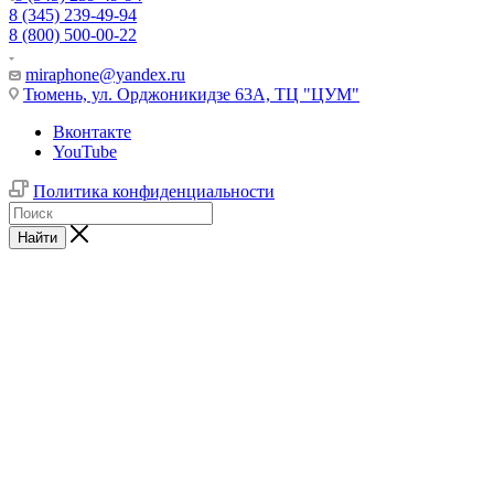
8 (345) 239-49-94
8 (800) 500-00-22
miraphone@yandex.ru
Тюмень,
ул. Орджоникидзе 63А, ТЦ "ЦУМ"
Вконтакте
YouTube
Политика конфиденциальности
Найти