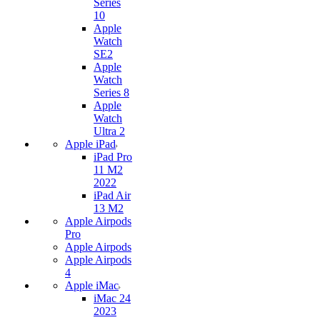
Series
10
Apple
Watch
SE2
Apple
Watch
Series 8
Apple
Watch
Ultra 2
Apple iPad
iPad Pro
11 M2
2022
iPad Air
13 M2
Apple Airpods
Pro
Apple Airpods
Apple Airpods
4
Apple iMac
iMac 24
2023