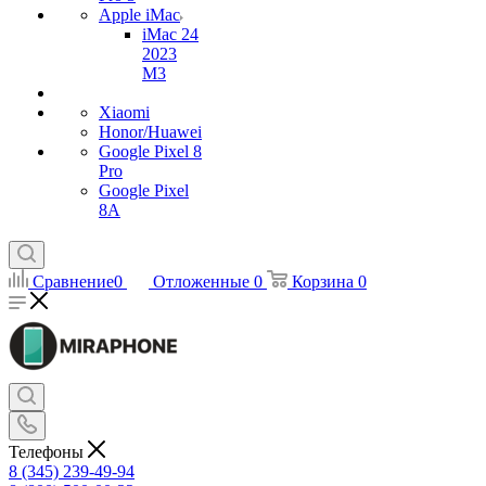
Apple iMac
iMac 24
2023
M3
Xiaomi
Honor/Huawei
Google Pixel 8
Pro
Google Pixel
8A
Сравнение
0
Отложенные
0
Корзина
0
Телефоны
8 (345) 239-49-94